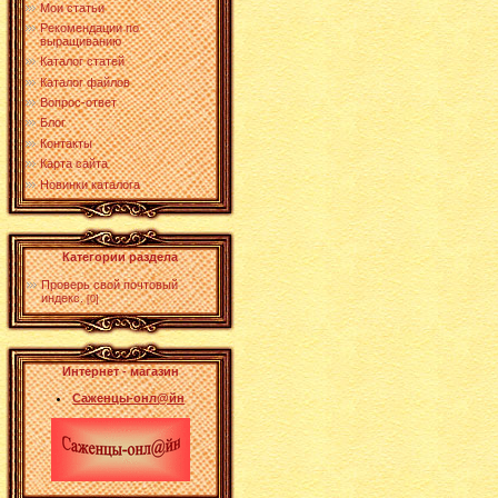
Мои статьи
Рекомендации по
выращиванию
Каталог статей
Каталог файлов
Вопрос-ответ
Блог
Контакты
Карта сайта
Новинки каталога
Категории раздела
Проверь свой почтовый
индекс.
[0]
Интернет - магазин
Саженцы-онл@йн