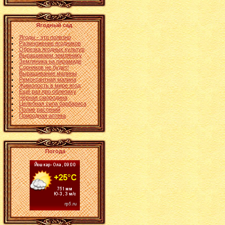
Ягодный сад
Ягоды - это полезно
Размножение ягодников
Обрезка ягодных культур
Выращиваем землянику
Земляника на пирамиде
Сорняков не будет!
Выращивание малины
Ремонтантная малина
Жимолость в мире ягод
Ещё раз про облепиху
Чёрная смородина
Целебная сила барбариса
Полив растений
Природная аптека
Погода