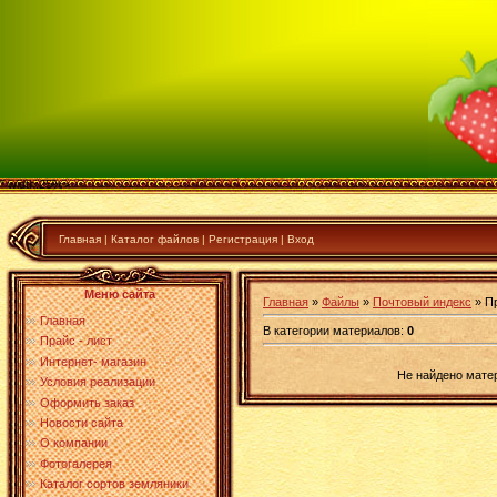
" width:25%>
Главная
|
Каталог файлов
|
Регистрация
|
Вход
Меню сайта
Главная
»
Файлы
»
Почтовый индекс
» Пр
Главная
В категории материалов
:
0
Прайс - лист
Интернет- магазин
Не найдено мате
Условия реализации
Оформить заказ
Новости сайта
О компании
Фотогалерея
Каталог сортов земляники