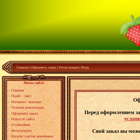
" width:25%>
Главная
|
Оформить заказ
|
Регистрация
|
Вход
Меню сайта
Главная
Прайс - лист
Оф
Интернет- магазин
Условия реализации
Перед оформлением за
Оформить заказ
услов
Новости сайта
О компании
Свой заказ вы може
Фотогалерея
Каталог сортов земляники