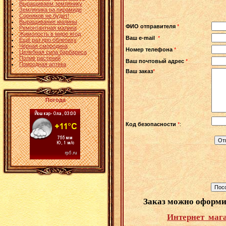
Выращиваем землянику
Земляника на пирамиде
Сорняков не будет!
Выращивание малины
ФИО отправителя
*
Ремонтантная малина
Жимолость в мире ягод
Ваш е-mail
*
Ещё раз про облепиху
Чёрная смородина
Номер телефона
*
Целебная сила барбариса
Полив растений
Ваш почтовый адрес
*
Природная аптека
Ваш заказ
*
Погода
Код безопасности
*
:
Заказ можно оформи
Интернет маг