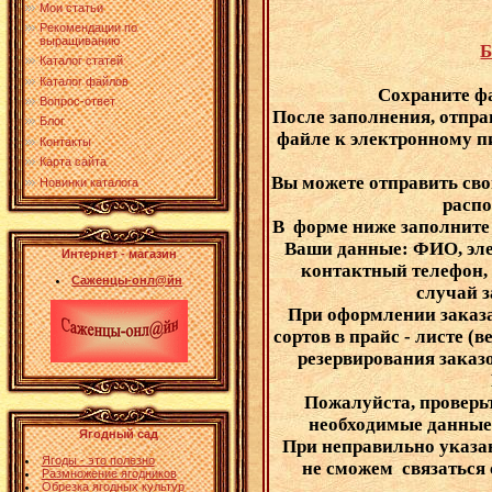
Мои статьи
Рекомендации по
выращиванию
Б
Каталог статей
Каталог файлов
Сохраните фа
Вопрос-ответ
После заполнения,
отпра
Блог
файле к электронному пи
Контакты
Карта сайта
Вы можете отправить сво
Новинки каталога
расп
В форме ниже заполните
Ваши данные: ФИО, эле
Интернет - магазин
контактный телефон, 
Саженцы-онл@йн
случай з
При оформлении заказ
сортов в прайс - листе (в
резервирования заказо
Пожалуйста, проверьт
необходимые данные
Ягодный сад
При неправильно указа
Ягоды - это полезно
не сможем связаться 
Размножение ягодников
Обрезка ягодных культур