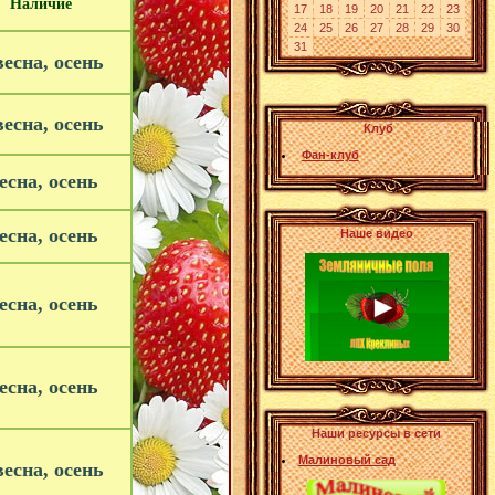
Наличие
17
18
19
20
21
22
23
24
25
26
27
28
29
30
31
есна, осень
есна, осень
Клуб
Фан-клуб
есна, осень
есна, осень
Наше видео
есна, осень
есна, осень
Наши ресурсы в сети
Малиновый сад
есна, осень