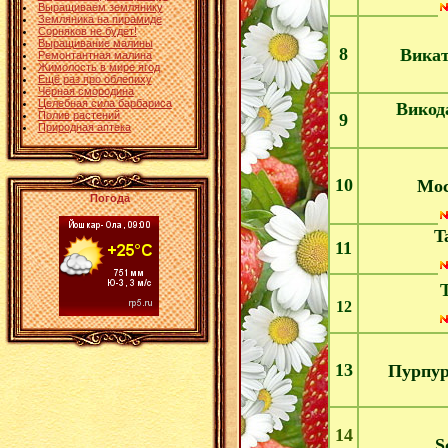
Выращиваем землянику
Земляника на пирамиде
Сорняков не будет!
Выращивание малины
8
Вика
Ремонтантная малина
Жимолость в мире ягод
Ещё раз про облепиху
Чёрная смородина
Целебная сила барбариса
Викод
Полив растений
9
Природная аптека
10
Мос
Погода
T
11
12
13
Пурпур
14
S