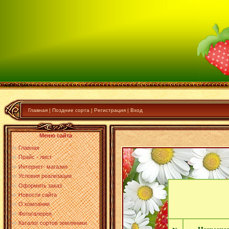
" width:25%>
Главная
|
Поздние сорта
|
Регистрация
|
Вход
Меню сайта
Главная
Прайс - лист
Интернет- магазин
Условия реализации
Оформить заказ
Новости сайта
О компании
Фотогалерея
Каталог сортов земляники