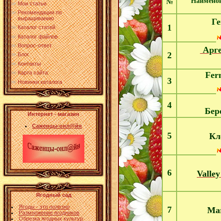
Наименов
№
Мои статьи
Рекомендации по
выращиванию
Г
1
Каталог статей
Каталог файлов
Вопрос-ответ
Арге
2
Блог
Контакты
Карта сайта
Fer
3
Новинки каталога
4
Бер
Интернет - магазин
Саженцы-онл@йн
5
Кл
6
Valle
Ягодный сад
Ягоды - это полезно
7
Ma
Размножение ягодников
Обрезка ягодных культур