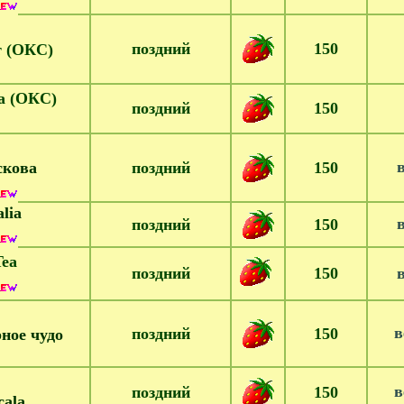
поздний
150
т (ОКС)
а (ОКС)
поздний
150
в
кова
поздний
150
alia
в
поздний
150
Tea
поздний
150
в
в
поздний
150
ное чудо
в
поздний
150
cala