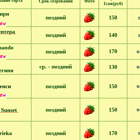
ание сорта
Срок созревания
Фото
1саж(руб)
енри
поздний
150
в
нтера
поздний
140
в
nando
170
в
поздний
ср. - поздний
в
130
егиня
в
енси
поздний
150
в
поздний
150
y Sunset
в
rieka
поздний
170