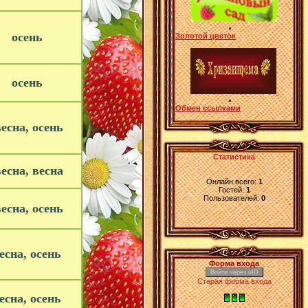
осень
Золотой цветок
осень
Обмен ссылками
есна, осень
Статистика
есна, весна
Онлайн всего:
1
Гостей:
1
Пользователей:
0
есна, осень
есна, осень
Форма входа
Войти через uID
Старая форма входа
есна, осень