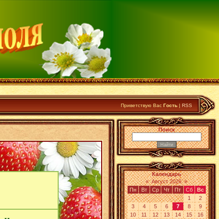
Приветствую Вас
Гость
|
RSS
Поиск
Календарь
«
Август 2026
»
Пн
Вт
Ср
Чт
Пт
Сб
Вс
1
2
3
4
5
6
7
8
9
10
11
12
13
14
15
16