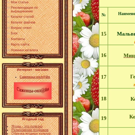
Мои статьи
Рекомендации по
выращиванию
Наимено
№
Каталог статей
Каталог файлов
Вопрос-ответ
Мальв
15
Блог
Контакты
Карта сайта
Новинки каталога
16
Миц
Интернет - магазин
Г
17
Саженцы-онл@йн
18
К
К
19
Ягодный сад
Ягоды - это полезно
Размножение ягодников
Обрезка ягодных культур