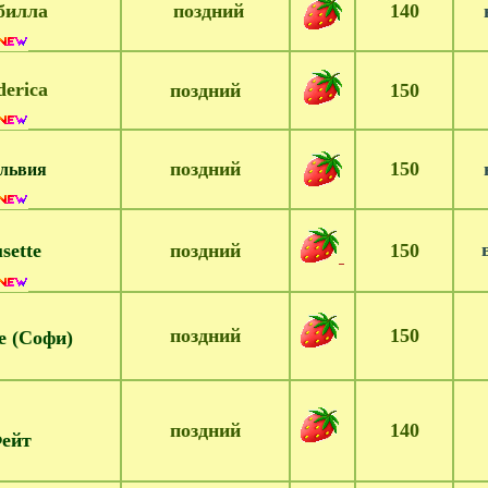
билла
поздний
140
в
derica
поздний
150
поздний
150
в
львия
sette
поздний
150
поздний
150
e (Софи)
поздний
140
ейт