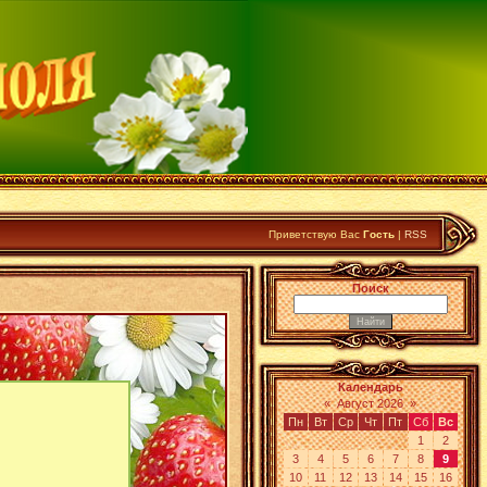
Приветствую Вас
Гость
|
RSS
Поиск
Календарь
«
Август 2026
»
Пн
Вт
Ср
Чт
Пт
Сб
Вс
1
2
3
4
5
6
7
8
9
10
11
12
13
14
15
16