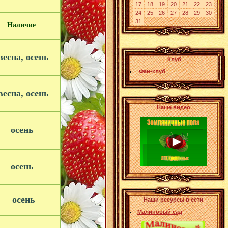
17
18
19
20
21
22
23
24
25
26
27
28
29
30
31
Наличие
есна, осень
Клуб
Фан-клуб
есна, осень
Наше видео
осень
осень
осень
Наши ресурсы в сети
Малиновый сад