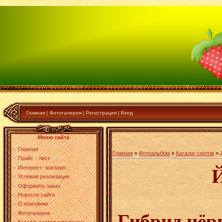
" width:25%>
Главная
|
Фотогалерея
|
Регистрация
|
Вход
Меню сайта
Главная
Главная
»
Фотоальбом
»
Каталог сортов
»
Прайс - лист
Интернет- магазин
Условия реализации
Оформить заказ
Новости сайта
О компании
Фотогалерея
Гибрид чёр