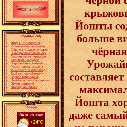
чёрной 
крыжовн
Йошты сод
больше в
Ягодный сад
Ягоды - это полезно
Размножение ягодников
чёрная
Обрезка ягодных культур
Выращиваем землянику
Земляника на пирамиде
Урожайн
Сорняков не будет!
Выращивание малины
Ремонтантная малина
Жимолость в мире ягод
составляет 
Ещё раз про облепиху
Чёрная смородина
Целебная сила барбариса
Полив растений
максималь
Природная аптека
Йошта хо
Погода
даже самый