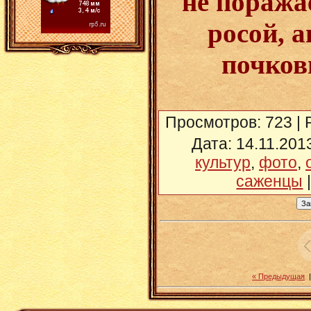
не поража
росой, 
почков
Просмотров
: 723 |
Дата
: 14.11.201
культур
,
фото
,
саженцы
« Предыдущая