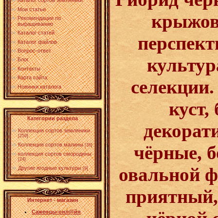
Каталог сортов земляники
Мои статьи
крыжов
Рекомендации по
выращиванию
Каталог статей
перспект
Каталог файлов
Вопрос-ответ
культур
Блог
Контакты
Карта сайта
селекции
Новинки каталога
куст,
Категории раздела
декорат
Коллекция сортов земляники
[259]
Коллекция сортов малины
чёрные, б
[36]
коллекция сортов смородины
[24]
овальной ф
Другие ягодные культуры
[9]
приятный,
Интернет - магазин
Саженцы-онл@йн