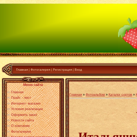
" width:25%>
Главная
|
Фотогалерея
|
Регистрация
|
Вход
Меню сайта
Главная
Главная
»
Фотоальбом
»
Каталог сортов
»
Прайс - лист
Интернет- магазин
Условия реализации
Оформить заказ
Новости сайта
О компании
Фотогалерея
Итальяник