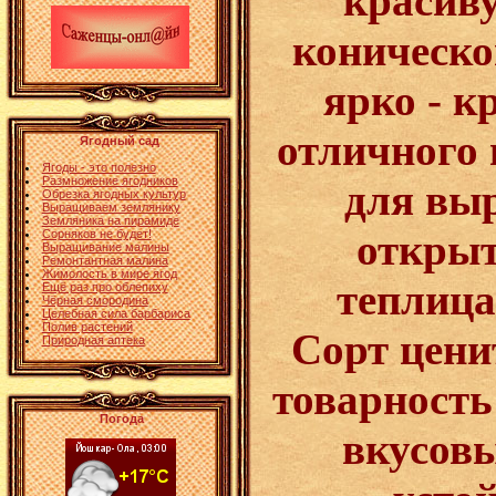
красив
коническо
ярко - к
отличного 
Ягодный сад
Ягоды - это полезно
Размножение ягодников
для вы
Обрезка ягодных культур
Выращиваем землянику
Земляника на пирамиде
открыт
Сорняков не будет!
Выращивание малины
Ремонтантная малина
Жимолость в мире ягод
теплица
Ещё раз про облепиху
Чёрная смородина
Целебная сила барбариса
Полив растений
Сорт цени
Природная аптека
товарность
Погода
вкусовы