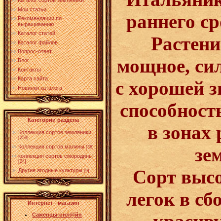
Каталог сортов земляники
Мои статьи
раннего ср
Рекомендации по
выращиванию
Каталог статей
Растени
Каталог файлов
Вопрос-ответ
мощное, сил
Блог
Контакты
Карта сайта
с хорошей 
Новинки каталога
способност
Категории раздела
в зонах
Коллекция сортов земляники
[259]
Коллекция сортов малины
зе
[36]
коллекция сортов смородины
[24]
Сорт выс
Другие ягодные культуры
[9]
легок в сб
Интернет - магазин
Саженцы-онл@йн