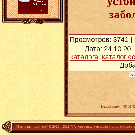
усто
забо
Просмотров
: 3741 |
Дата
: 24.10.20
каталога
,
каталог с
Доб
« Предыдущая
|
80
81
8
"Земляничные поля" ©
2010 - 2026
Л.А. Креклина.
Копирование материалов 