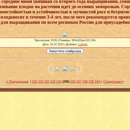
середине июня (начиная со второго года выращивания, сея
бразование плодов на растении идет до осенних заморозков. Со
имостойкостью и устойчивостью к мучнистой росе и ботритис
лодоносит в течение 3-4 лет, после чего рекомендуется прои
 для выращивания по всем регионам России для приусадебног
Просмотров
: 9720 |
Размеры
: 563x422px/122.1Kb
Дата
: 01.07.2010 |
Добавил
:
Ludmila
« Предыдущая
|
230
231
232
233
234
[
235
]
236
237
238
239
240
|
Следующая »