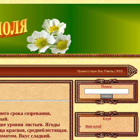
Приветствую Вас
Гость
|
RSS
Поиск
его срока созревания,
ный.
Клуб
ше уровня листьев. Ягоды
Фан-клуб
ца красная, среднеблестящая.
оматом. Вкус сладкий.