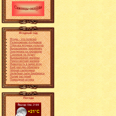
Ягодный сад
Ягоды - это полезно
Размножение ягодников
Обрезка ягодных культур
Выращиваем землянику
Земляника на пирамиде
Сорняков не будет!
Выращивание малины
Ремонтантная малина
Жимолость в мире ягод
Ещё раз про облепиху
Чёрная смородина
Целебная сила барбариса
Полив растений
Природная аптека
Погода