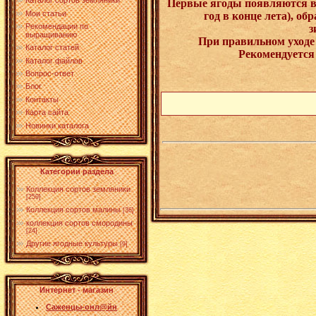
Каталог сортов земляники
Первые ягоды появляются в 
Мои статьи
год в конце лета), о
Рекомендации по
з
выращиванию
При правильном уходе п
Каталог статей
Рекомендуется
Каталог файлов
Вопрос-ответ
Блог
Контакты
Карта сайта
Новинки каталога
Категории раздела
Коллекция сортов земляники
[259]
Коллекция сортов малины
[36]
коллекция сортов смородины
[24]
Другие ягодные культуры
[9]
Интернет - магазин
Саженцы-онл@йн