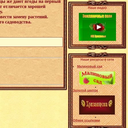
нцы же дают ягоды на первый
рт отличается хорошей
Наше видео
у.
звести замену растений.
о садоводства.
Наши ресурсы в сети
Малиновый сад
Золотой цветок
Обмен ссылками