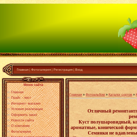
" width:25%>
Главная
|
Фотогалерея
|
Регистрация
|
Вход
Меню сайта
Главная
Главная
»
Фотоальбом
»
Каталог сортов
»
Прайс - лист
Интернет- магазин
Условия реализации
Отличный ремонтантны
Оформить заказ
рем
Новости сайта
Куст полушаровидный, ко
О компании
ароматные, конической формы
Фотогалерея
Семянки не вдавлены 