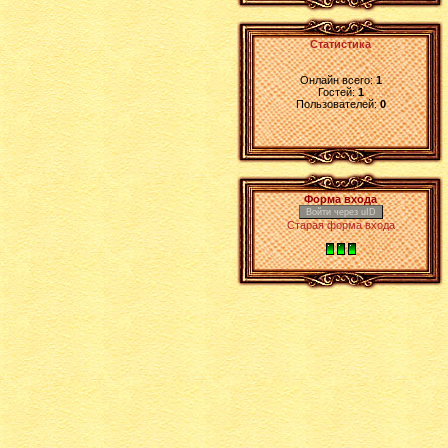
Статистика
Онлайн всего:
1
Гостей:
1
Пользователей:
0
Форма входа
Войти через uID
Старая форма входа