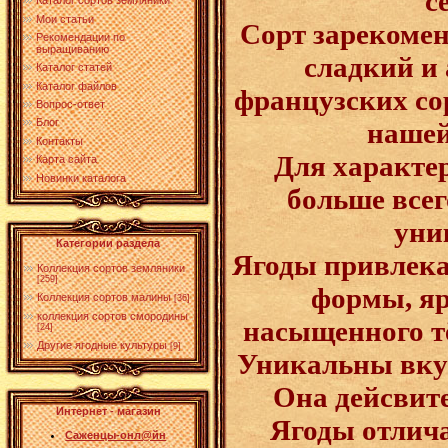
с
Каталог сортов земляники
Мои статьи
Сорт зарекомен
Рекомендации по
выращиванию
сладкий и
Каталог статей
Каталог файлов
французских со
Вопрос-ответ
Блог
нашей
Контакты
Для характер
Карта сайта
Новинки каталога
больше всег
уни
Категории раздела
Ягоды привлека
Коллекция сортов земляники
[259]
формы, яр
Коллекция сортов малины
[36]
коллекция сортов смородины
насыщенного тё
[24]
Другие ягодные культуры
[9]
Уникальны вкус
Она дейсвите
Интернет - магазин
Ягоды отли
Саженцы-онл@йн