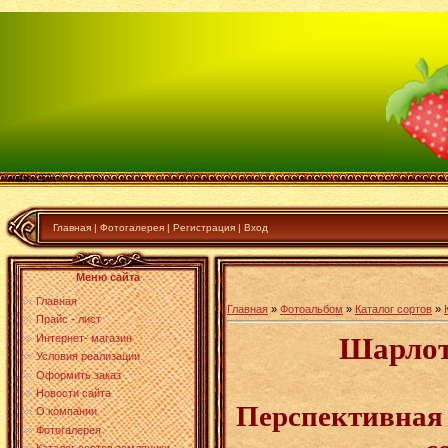
" width:25%>
Главная
|
Фотогалерея
|
Регистрация
|
Вход
Меню сайта
Главная
Главная
»
Фотоальбом
»
Каталог сортов
»
Прайс - лист
Шарлотт
Интернет- магазин
Условия реализации
Оформить заказ
Новости сайта
Перспективная
О компании
Фотогалерея