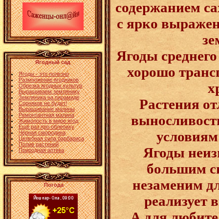
содержанием сах
с ярко выраже
зе
Ягоды среднего
Ягодный сад
хорошо транс
Ягоды - это полезно
Размножение ягодников
х
Обрезка ягодных культур
Выращиваем землянику
Земляника на пирамиде
Растения о
Сорняков не будет!
Выращивание малины
Ремонтантная малина
выносливост
Жимолость в мире ягод
Ещё раз про облепиху
условиям
Чёрная смородина
Целебная сила барбариса
Полив растений
Ягоды неиз
Природная аптека
большим сп
незаменим дл
Погода
реализует 
А для любите