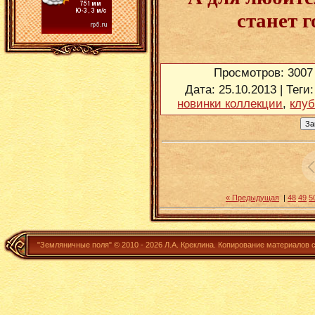
станет 
Просмотров
: 3007
Дата
: 25.10.2013 |
Теги
новинки коллекции
,
клуб
« Предыдущая
|
48
49
5
"Земляничные поля" ©
2010 - 2026
Л.А. Креклина.
Копирование материалов 