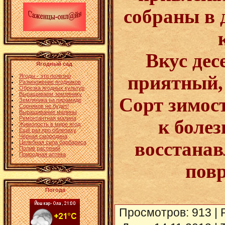
собраны в 
Вкус дес
Ягодный сад
приятный,
Ягоды - это полезно
Размножение ягодников
Обрезка ягодных культур
Выращиваем землянику
Сорт зимос
Земляника на пирамиде
Сорняков не будет!
Выращивание малины
Ремонтантная малина
к боле
Жимолость в мире ягод
Ещё раз про облепиху
Чёрная смородина
восстанав
Целебная сила барбариса
Полив растений
Природная аптека
пов
Погода
Просмотров
: 913 |