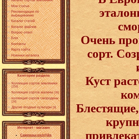
Каталог сортов земляники
Мои статьи
эталон
Рекомендации по
выращиванию
Каталог статей
смо
Каталог файлов
Вопрос-ответ
Очень пр
Блог
Контакты
сорт. Соз
Карта сайта
Новинки каталога
Категории раздела
Куст раст
Коллекция сортов земляники
[259]
ко
Коллекция сортов малины
[36]
коллекция сортов смородины
[24]
Блестящие,
Другие ягодные культуры
[9]
крупн
Интернет - магазин
привлека
Саженцы-онл@йн