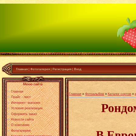
" width:25%>
Главная
|
Фотогалерея
|
Регистрация
|
Вход
Меню сайта
Главная
Главная
»
Фотоальбом
»
Каталог сортов
»
Прайс - лист
Интернет- магазин
Рондо
Условия реализации
Оформить заказ
Новости сайта
О компании
В Евро
Фотогалерея