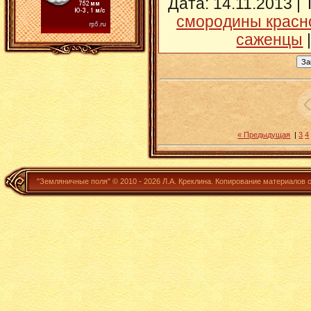
Дата
: 14.11.2013 |
смородины красн
саженцы
« Предыдущая
|
3
4
"Земляничные поля" ©
2010 - 2026
Л.А. Креклина.
Копирование материалов 