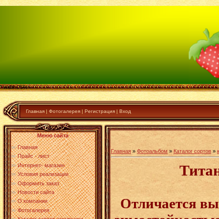
" width:25%>
Главная
|
Фотогалерея
|
Регистрация
|
Вход
Меню сайта
Главная
Главная
»
Фотоальбом
»
Каталог сортов
»
Прайс - лист
Титан
Интернет- магазин
Условия реализации
Оформить заказ
Новости сайта
Отличается вы
О компании
Фотогалерея