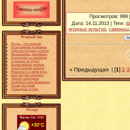
Просмотров
: 999 
Дата
: 14.11.2013 |
Теги
:
ф
ягодных культур
,
саженцы
Ягодный сад
Ягоды - это полезно
Размножение ягодников
Обрезка ягодных культур
Выращиваем землянику
Земляника на пирамиде
Сорняков не будет!
Выращивание малины
« Предыдущая
| [
1
]
2
3
Ремонтантная малина
Жимолость в мире ягод
Ещё раз про облепиху
Чёрная смородина
Целебная сила барбариса
Полив растений
Природная аптека
Погода