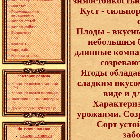
зимостойкостью
Каталог сортов земляники
Мои статьи
Куст - сильно
Рекомендации по
выращиванию
Каталог статей
Каталог файлов
Плоды - вкусны
Вопрос-ответ
Блог
небольшим б
Контакты
длинные компа
Карта сайта
Новинки каталога
созреваю
Ягоды облада
Категории раздела
сладким вкусо
Коллекция сортов земляники
[259]
виде и д
Коллекция сортов малины
[36]
коллекция сортов смородины
Характери
[24]
Другие ягодные культуры
[9]
урожаями. Созр
Сорт усто
Интернет - магазин
заб
Саженцы-онл@йн